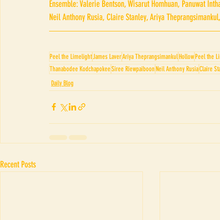
Ensemble: Valerie Bentson, Wisarut Homhuan, Panuwat Inth
Neil Anthony Rusia, Claire Stanley, Ariya Theprangsimankul
Peel the Limelight
James Laver
Ariya Theprangsimankul
Hollow
Peel the L
Thanabodee Kodchapokee
Siree Riewpaiboon
Neil Anthony Rusia
Claire St
Daily Blog
Recent Posts