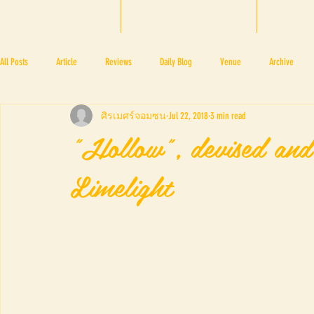
HOME
BTF 2025
A
All Posts
Article
Reviews
Daily Blog
Venue
Archive
ศิรเมศร์จอมซน
Jul 22, 2018
3 min read
PRESS ROOM
BAPA
BTF2017
NOV 4 5
NOV 11 12
N
"Hollow", devised and
Limelight
BTF2018
BTF2019