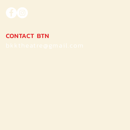
of Dorian Gray ของ Oscar Wilde
CONTACT BTN
bkktheatre@gmail.com