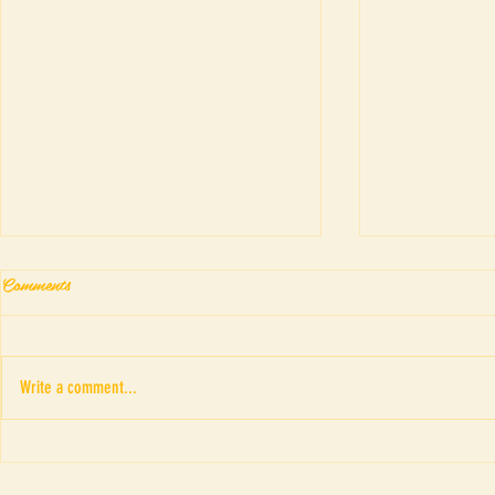
Comments
Write a comment...
Fringe Theatr
“ภาพอาถรรพณ์ของดรณ์ ดารั
ณ” เค้าโครงเรื่อง The Picture