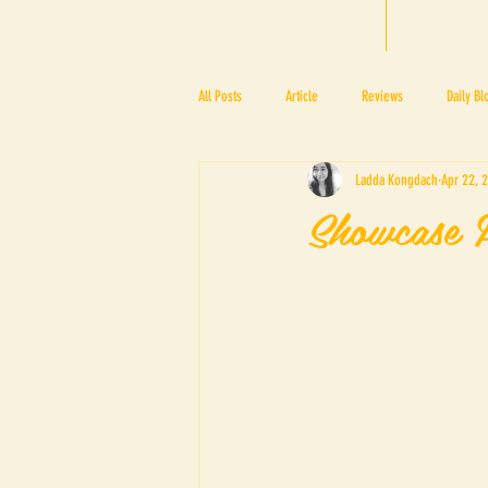
HOME
BTF
All Posts
Article
Reviews
Daily Bl
Ladda Kongdach
Apr 22, 
PRESS ROOM
BAPA
BTF2017
Showcase 
BTF2018
BTF2019