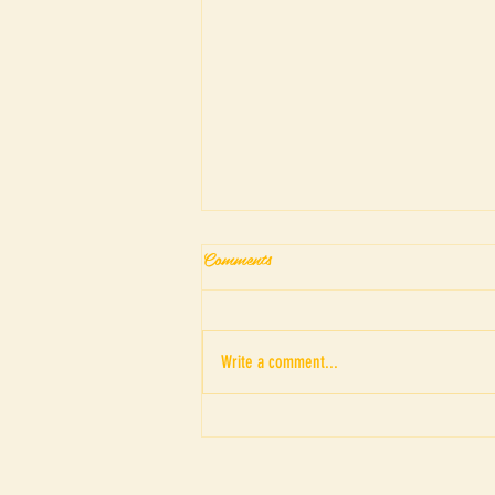
Comments
Write a comment...
“ภาพอาถรรพณ์ของดรณ์ ดารั
ณ” เค้าโครงเรื่อง The Picture