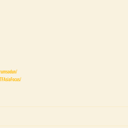
prumsodun/
TFAsiaFocus/