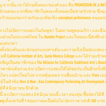
ญ จากนั้น เขาได้ก่อตั้งคณะของตัวเอง คือ PRUMSODUN OK & NATAY
้วนคณะแรกที่สมาชิกในคณะทั้งหมดเป็นชายรักชาย ซึ่งมุ่
รำขนบเขมรร่วมกับแนวคิดเชิง conceptual performance จนออ
ินทางไปเปิดการแสดงในกัมพูชา ในสถานฑูตอเมริกา และอื่นๆ
่วนในประเทศไทย ใน Humble Project และในขณะนี้ดังที่กล่
 ในแคนาดา
ป็นทั้งนักเต้นและนักออกแบบท่าเต้น และรวมถึงเป็นนักแสดง 
California Institute of Arts, Santa Monica College และได้ร่วมเข้าท
ญเป็นสมาชิกของ The Alliance for California Traditional Arts's Board 
ะนำพานักเต้นรวม 6 มาเปิดการแสดงให้ได้ชมกัน เป็นอีกครั้งที่
ไหว แปลกใหม่ไปจากรสคุ้นเคยจากเพื่อนบ้าน และ Prum เอง
หัวข้อ Here & Now : Asia Contemporary Performing Art Development 
ที่ 4 มิถุยายน อีกด้วย
นี้ จะเปิดการแสดง 2-4 มิถุนายนนี้ เวลา สองทุ่ม ซื้อบัตรได้ที่ 
ival.org ตั้งแต่วันที่ 1 พฤษภาคมเป็นต้นไป บัตรราคาปกติ 550 บาท