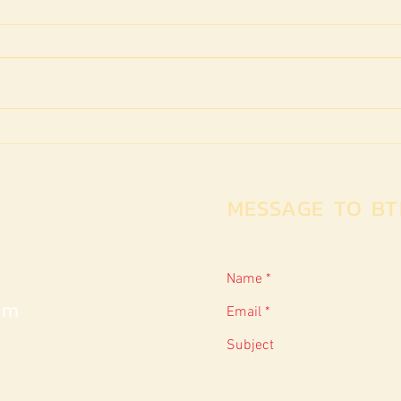
BFAF : "เล่นลิเก Play of My
BFAF
Asia 
Life" by Pradit (Thailand)
MESSAGE TO BT
om