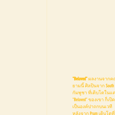
"Beloved"
 ผลงานจากคณะ
ยามนี้ ศิลปินจาก South 
กัมพูชา ที่เติบโตในแ
"Beloved" ของเขา ก็เ
เป็นองค์ปาถกบนเวที
หลังจาก Prum เติบโตท