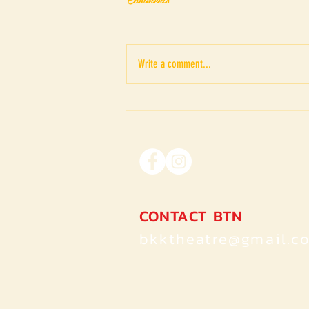
Write a comment...
BFAF : Open Waters by Tan
Shou Chen (SG)and Jaturachai
Srichanwanpen (TH)
CONTACT BTN
bkktheatre@gmail.c