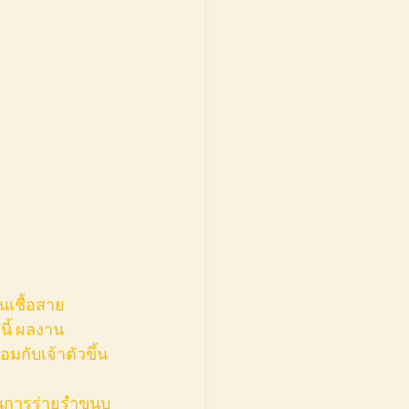
ินเชื้อสาย
นี้ ผลงาน 
มกับเจ้าตัวขึ้น
กฝนการร่ายรำขนบ