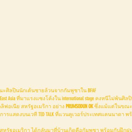
ศิลปินนักเต้นชายล้วนจากกัมพูชาใน BFAF
East Asia ที่มาแรงแซงโค้งใน international stage คงหนีไม่พ้นศิลป
คลิฟอเนีย สหรัฐอเมริกา อย่าง
 PRUMSODUN OK
 ซึ่งแม้แต่ในขณะ
ปิดการแสดงบนเวที TED TALK ที่แวนคูเวอร์ประเทศแคนนาดา พร้อ
ี่สหรัฐอเมริกา ได้กลับมาที่บ้านเกิดคือกัมพูชา พร้อมกับฝึ