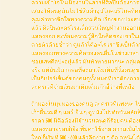
ความเข้าใจในเนื้องานในสารที่ศิลปินต้องการ แ
เสนอให้คนดูมันไม่ใช่สินค้าอุปโภคบริโภคที่คน
คุณค่าทางจิตใจทางความคิด เรื่องของประสบการ
แล้ว ศิลปินละครโรงเล็กส่วนใหญ่ทำงานออกม
แสดงออก สะท้อนความรู้สึกนึกคิดของเขาในเรื่
ตายตัวด้วยซ้ำว่า ดูแล้วได้อะไร เราซึ่งเป็นต
แสดงออกทางความคิดของคนอื่นในช่วงเวลา 1 - 
ชอบเสพศิลปะอยู่แล้ว มันท้าทายมากนะ กลุ่มค
จริง แต่มันมีมากพอที่จะมาเติมเต็มที่นั่งคน
เป็นกี่เปอร์เซ็นต์ของคนดูทั้งหมดที่เราต้องการ
ละครเวทีจ่ายเงินมาเติมเต็มเก้าอี้ว่างที่เหลือ
ถ้ามองในมุมมองของคนดู ละครเวทีแพงนะ ไปดูหน
เก้าอี้นวมดี ๆ แอร์เย็น ๆ ดูหนังโปรดักชั่นห
ราคา 300 นี่คือต้องมีจำนวนคนดูกี่ร้อยคน ต้องแส
แสดงหลายรอบก็ยิ่งเพิ่มค่าใช้จ่าย ความเป็นไป
ใหญ่ก็เริ่มที่ 500 - 600 แล้วคิดง่าย ๆ คือ ดูหนังไ