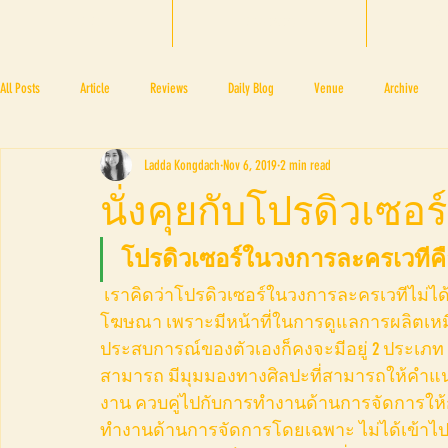
HOME
BTF 2025
A
All Posts
Article
Reviews
Daily Blog
Venue
Archive
Ladda Kongdach
Nov 6, 2019
2 min read
PRESS ROOM
BAPA
BTF2017
NOV 4 5
NOV 11 12
N
นั่งคุยกับโปรดิวเซอร์
BTF2018
BTF2019
โปรดิวเซอร์ในวงการละครเวทีคื
 เราคิดว่าโปรดิวเซอร์ในวงการละครเวทีไม่ได้แตกต่างจากโปรดิวเซอร์ในวงการภาพยนต์หรือ
โฆษณา เพราะมีหน้าที่ในการดูแลการผลิตเหมื
ประสบการณ์ของตัวเองก็คงจะมีอยู่ 2 ประเภท ค
สามารถ มีมุมมองทางศิลปะที่สามารถให้คำแนะน
งาน ควบคู่ไปกับการทำงานด้านการจัดการให้กับ
ทำงานด้านการจัดการโดยเฉพาะ ไม่ได้เข้าไปมี