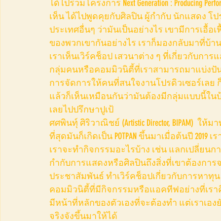
ได้ไปร่วมโครงการ Next Generation : Producing Perform
เห็น ได้ไปพูดคุยกับศิลปิน ผู้กำกับ นักแสดง
ประเทศอื่นๆ ว่ามันเป็นอย่างไร เขามีการเอื้อ
ของพวกเขากันอย่างไร เราก็มองกลับมาที่บ้านเรา
เราเห็นเวิร์คช็อป เสวนาต่าง ๆ ที่เกี่ยวกับ
กลุ่มคนหรือคอมมิวนิตี้ที่เราสามารถมาแบ่งปันป
การจัดการให้คนที่สนใจงานโปรดิวเซอร์เลย ก็ได
แล้วก็เห็นเหมือนกันว่ามันต้องมีกลุ่มแบบนี้ในบ
เลยไปปรึกษาปูเป้ 
ศศพินทุ์ ศิริวาณิชย์ (Artistic Director, BIPAM)
ที่สุดมันก็เกิดเป็น POTPAN ขึ้นมาเมื่อต้นปี 20
เราจะทำกิจกรรมอะไรบ้าง เช่น แลกเปลี่ยนการ
กำกับการแสดงหรือศิลปินถึงสิ่งที่เขาต้องการ
ประชาสัมพันธ์ ทำเวิร์คช็อปเกี่ยวกับการหาทุน
คอมมิวนิตี้ที่มีกิจกรรมหรือแอคทีฟอย่างที่เ
มีหน้าที่หลักของตัวเองที่จะต้องทำ แต่เราเอง
จริงจังขึ้นมาให้ได้