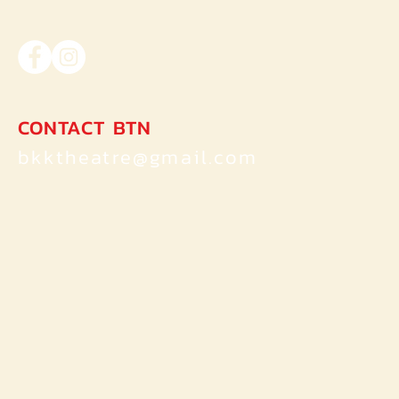
love)เมื่อความรักทำให้โลกใบนี้
ประจำปี2020
เต็มไปด้วย 108 คำถาม
แล้ววันนี้ถึ
มากมาย
CONTACT BTN
bkktheatre@gmail.com