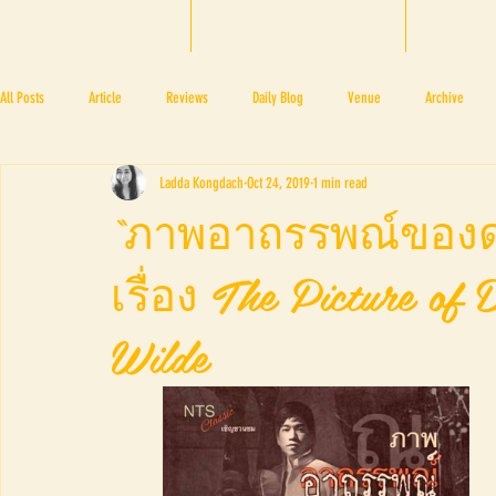
HOME
BTF 2025
A
All Posts
Article
Reviews
Daily Blog
Venue
Archive
Ladda Kongdach
Oct 24, 2019
1 min read
PRESS ROOM
BAPA
BTF2017
NOV 4 5
NOV 11 12
N
“ภาพอาถรรพณ์ของด
เรื่อง The Picture of
BTF2018
BTF2019
Wilde