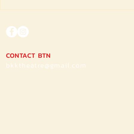
ละครเวทีเรื่
โดย สาขาวิ
คณะมนุษยศา
ศิลป์ มหาวิ
CONTACT BTN
bkktheatre@gmail.com