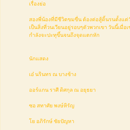
เรื่องย่อ
สองพี่น้องที่มีชีวิตขมขื่น ต้องต่อสู้ดิ้นรนตั
เป็นสิ่งที่วนเวียนอยู่รอบๆตัวพวกเขา วันนี้เม
กำลังจะปะทุขึ้นจนถึงจุดแตกหัก
นักแสดง
เอ๋ นรินทร ณ บางช้าง
ออร์แกน ราศี ดิศกุล ณ อยุธยา
ซอ สทาศัย พงษ์หิรัญ
โย อภิรักษ์ ชัยปัญหา