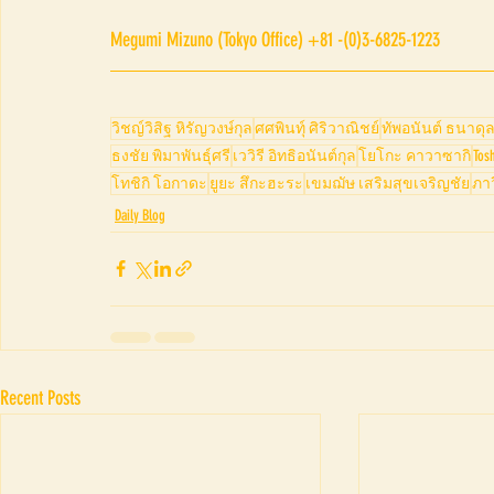
Megumi Mizuno (Tokyo Office) +81 -(0)3-6825-1223
วิชญ์วิสิฐ หิรัญวงษ์กุล
ศศพินทุ์ ศิริวาณิชย์
ทัพอนันต์ ธนาดุ
ธงชัย พิมาพันธุ์ศรี
เววิรี อิทธิอนันต์กุล
โยโกะ คาวาซากิ
Tos
โทชิกิ โอกาดะ
ยูยะ สึกะฮะระ
เขมฌัษ เสริมสุขเจริญชัย
ภา
Daily Blog
Recent Posts