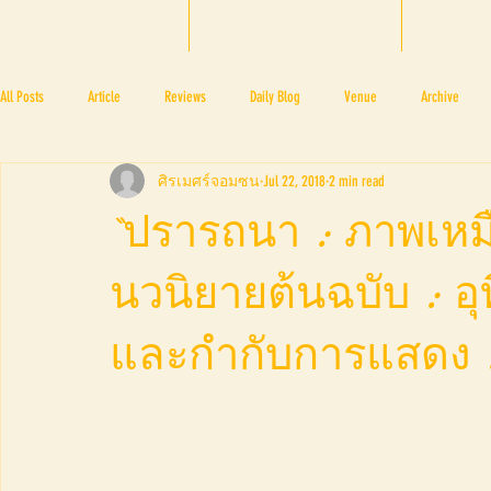
HOME
BTF 2025
A
All Posts
Article
Reviews
Daily Blog
Venue
Archive
ศิรเมศร์จอมซน
Jul 22, 2018
2 min read
PRESS ROOM
BAPA
BTF2017
NOV 4 5
NOV 11 12
N
“ปรารถนา : ภาพเหม
นวนิยายต้นฉบับ : อุ
BTF2018
BTF2019
และกำกับการแสดง :