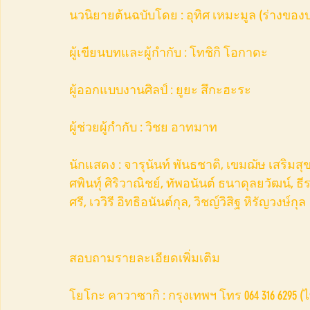
นวนิยายต้นฉบับโดย : อุทิศ เหมะมูล (ร่างขอ
ผู้เขียนบทและผู้กำกับ : โทชิกิ โอกาดะ
ผู้ออกแบบงานศิลป์ : ยูยะ สึกะฮะระ
ผู้ช่วยผู้กำกับ : วิชย อาทมาท
นักแสดง : จารุนันท์ พันธชาติ, เขมฌัษ เสริมสุ
ศพินทุ์ ศิริวาณิชย์, ทัพอนันต์ ธนาดุลยวัฒน์, ธ
ศรี, เววิรี อิทธิอนันต์กุล, วิชญ์วิสิฐ หิรัญวงษ์กุล
สอบถามรายละเอียดเพิ่มเติม
โยโกะ คาวาซากิ : กรุงเทพฯ โทร 064 316 6295 