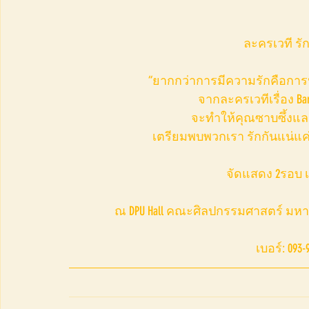
ละครเวที รัก
“ยากกว่าการมีความรักคือกา
จากละครเวทีเรื่อง Baref
จะทำให้คุณซาบซึ้งและเ
เตรียมพบพวกเรา รักกันแน่แค่เ
จัดแสดง 2รอบ เว
ณ DPU Hall คณะศิลปกรรมศาสตร์ มหาลั
เบอร์: 093