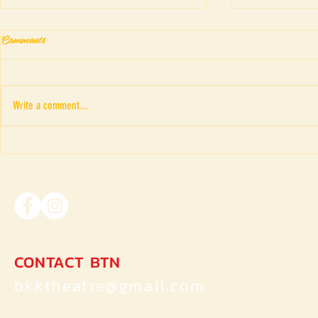
Comments
Write a comment...
มาดามดูมี (The Fortune-tell-
เทศกาลละคร
love)เมื่อความรักทำให้โลกใบนี้
ประจำปี2020
เต็มไปด้วย 108 คำถาม
แล้ววันนี้ถึ
มากมาย
CONTACT BTN
bkktheatre@gmail.com