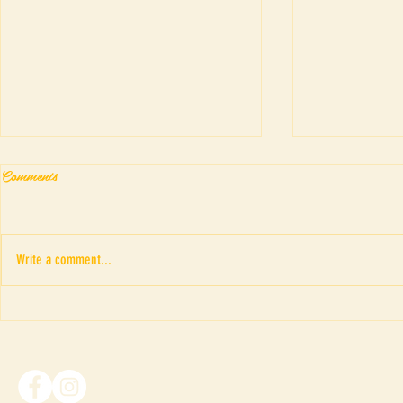
Comments
Write a comment...
Fringe Theatr
“ภาพอาถรรพณ์ของดรณ์ ดารั
ณ” เค้าโครงเรื่อง The Picture
of Dorian Gray ของ Oscar Wilde