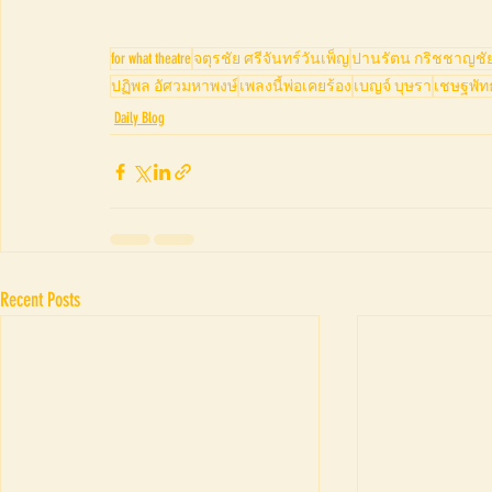
for what theatre
จตุรชัย ศรีจันทร์วันเพ็ญ
ปานรัตน กริชชาญชั
ปฏิพล อัศวมหาพงษ์
เพลงนี้พ่อเคยร้อง
เบญจ์ บุษรา
เชษฐพัทธ
Daily Blog
Recent Posts