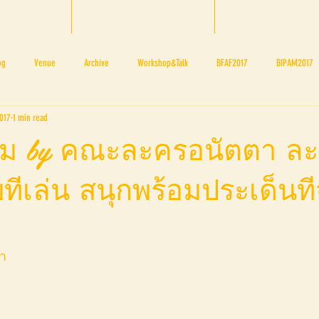
 2025
About BTF
BTF TEAM
og
Venue
Archive
Workshop&Talk
BFAF2017
BIPAM2017
2017
1 min read
NOV 4 5
NOV 11 12
NOV 18 19
BTF's Blogger
BTF2017Firstpage
าม by คณะละครอนัตตา ล
ีเล่น สนุกพร้อมประเด็นที
ษา