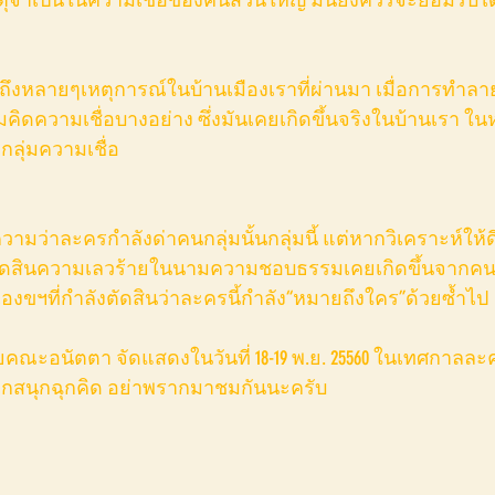
ดถึงหลายๆเหตุการณ์ในบ้านเมืองเราที่ผ่านมา เมื่อการทำลายถ
คิดความเชื่อบางอย่าง ซึ่งมันเคยเกิดขึ้นจริงในบ้านเรา ใ
ลุ่มความเชื่อ
ามว่าละครกำลังด่าคนกลุ่มนั้นกลุ่มนี้ แต่หากวิเคราะห์ให้ดี แ
ตัดสินความเลวร้ายในนามความชอบธรรมเคยเกิดขึ้นจากคน
าเองขฯที่กำลังตัดสินว่าละครนี้กำลัง“หมายถึงใคร”ด้วยซ้ำไป 
อยากสนุกฉุกคิด อย่าพรากมาชมกันนะครับ