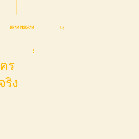
CONTACT US
BIPAM PROGRAM
s
BIPAM Showcase
ะคร
จริง