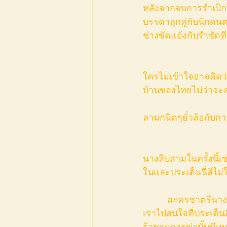
หลังจากจบการรำเบิกโ
บรรดาลูกคู่กับนักดน
ช่างขัดแย้งกับรำซัดที
ใครไม่เข้าใจอาจคิดว่
บ้านของไทยไม่ว่าจะล
ลามกนิดๆยั่วล้อกั
นางสิบสามในครั้งนี้เช
ในและประเด็นนี่สิไม
            ละครชาตรีนางสิบสาม ดูๆไปจนจบแล้วก็ยังไม่รู้ว่านางสิบสามเป็นใครกันแน่ แต่ละครพาให้
เราไปสนใจที่ประเด็นอ
ร้ายจนการฆ่านั้นมีเ