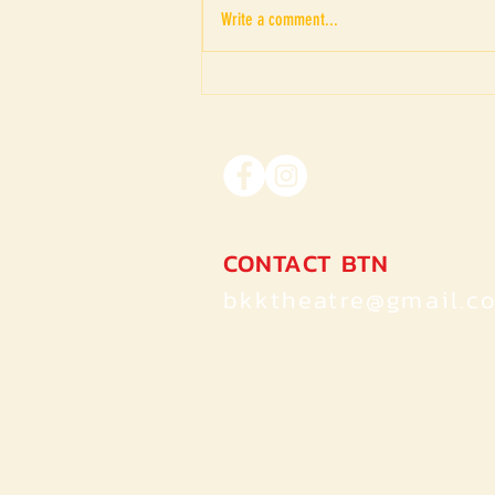
Write a comment...
เรื่องเล่าจากโรงน้ำชา – ‘เรื่อง
เกือบจริงที่ไม่สุขไม่เศร้าไม่ซับ
ซ้อน’
CONTACT BTN
bkktheatre@gmail.c