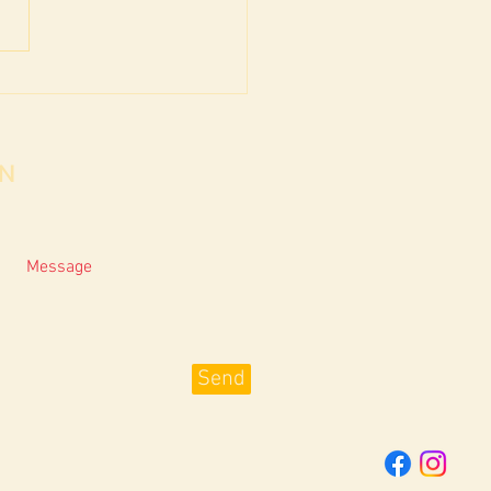
งคทา / เพราะสิ่งนี้ มันจึง
ช่นนั้น
N
Send