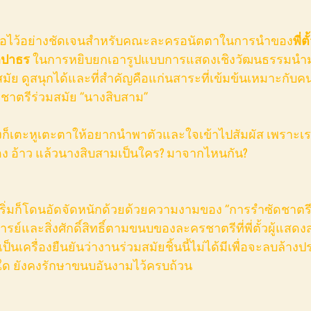
คงฝีไม้ลายมือไว้อย่างชัดเจนสำหรับคณะละครอนัตตาในการนำของ
พี่
ลปาธร
 ในการหยิบยกเอารูปแบบการแสดงเชิงวัฒนธรรมนำม
มัย ดูสนุกได้และที่สำคัญคือแก่นสาระที่เข้มข้นเหมาะกับคน
รชาตรีร่วมสมัย “นางสิบสาม”
ง อ้าว แล้วนางสิบสามเป็นใคร? มาจากไหนกัน?
กเริ่มก็โดนอัดจัดหนักด้วยด้วยความงามของ “การรำซัดชาตร
ารย์และสิ่งศักดิ์สิทธิ์ตามขนบของละครชาตรีที่พี่ตั้วผู้แส
ป็นเครื่องยืนยันว่างานร่วมสมัยชิ้นนี้ไม่ได้มีเพื่อจะลบล้า
งใด ยังคงรักษาขนบอันงามไว้ครบถ้วน