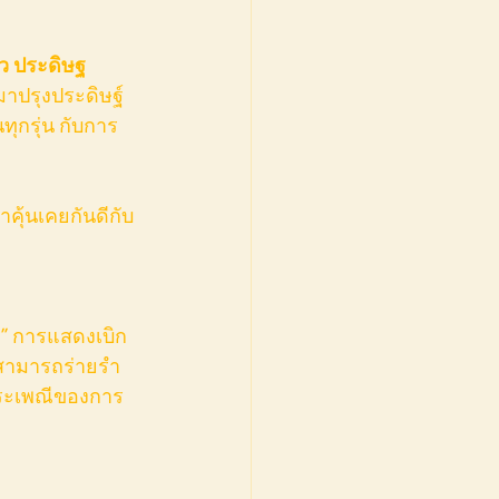
ตั้ว ประดิษฐ  
าปรุงประดิษฐ์
ทุกรุ่น กับการ
ี” การแสดงเบิก
ดงสามารถร่ายรำ
งประเพณีของการ