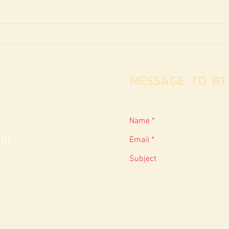
มโนรีย์ ตอน นางวาโยขึ้นหึง :
จิตรา
กระบอกเสียงของชาวบ้านผ่าน
เป็นเ
เครื่องมือที่ชื่อ “ละครชาตรี”
MESSAGE TO BT
om