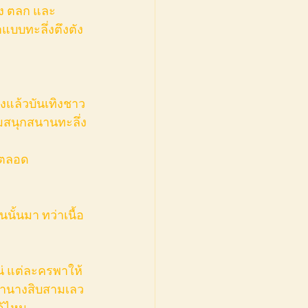
าง ตลก และ
บบทะลึ่งตึงตัง 
งแล้วบันเทิงชาว
มสนุกสนานทะลึ่ง
ยตลอด
นั้นมา ทว่าเนื้อ
ะถ้านางสิบสามเลว
ด้ไหม