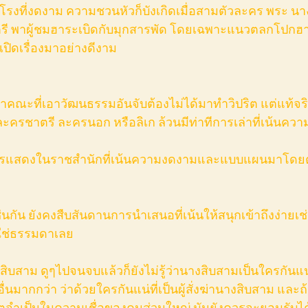
รงที่งดงาม ความชวนหัวก็บังเกิดเมื่อสามตัวละคร พระ น
ตรี พาผู้ชมฮาระเบิดกับมุกสารพัด โดยเฉพาะแนวตลกโปกฮาแ
่เปิดเรื่องมาอย่างดีงาม
าคณะที่เอาวัฒนธรรมอันจับต้องไม่ได้มาทำวิปริต แต่แท้จริ
ะครชาตรี ละครนอก หรือลิเก ล้วนมีท่าทีการเล่าที่เน้นควา
บการแสดงในราชสำนักที่เน้นความงดงามและแบบแผนมาโด
่นกัน ยังคงสืบสันดานการนำเสนอที่เน้นให้สนุกเข้าถึงง่ายเช่น
่ใช่ธรรมดาเลย
ื่นมากกว่า ว่าด้วยใครกันแน่ที่เป็นผู้สั่งฆ่านางสิบสาม แล
หตุจำเป็นในความเชื่อของคนส่วนใหญ่ มันยังควรจะยอมรับไ