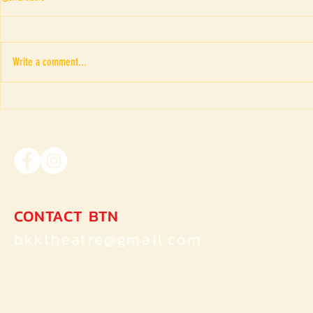
Write a comment...
Fringe Theatr
“ภาพอาถรรพณ์ของดรณ์ ดารั
ณ” เค้าโครงเรื่อง The Picture
of Dorian Gray ของ Oscar Wilde
CONTACT BTN
bkktheatre@gmail.com