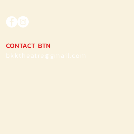
Up by NewThe
CONTACT BTN
bkktheatre@gmail.com