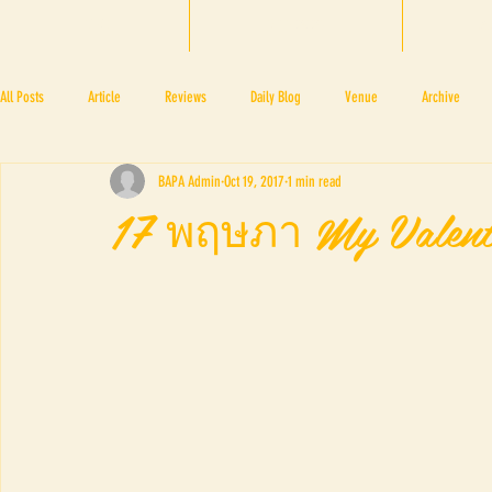
HOME
BTF 2025
A
All Posts
Article
Reviews
Daily Blog
Venue
Archive
BAPA Admin
Oct 19, 2017
1 min read
PRESS ROOM
BAPA
BTF2017
NOV 4 5
NOV 11 12
N
17 พฤษภา My Valent
BTF2018
BTF2019