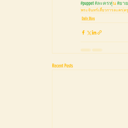
#puppet
#ละครห
ุ่น 
#ยา
พระจันทร์เสี้ยวการละคร
คร
Daily Blog
Recent Posts