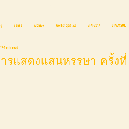
 2025
About BTF
BTF TEAM
og
Venue
Archive
Workshop&Talk
BFAF2017
BIPAM2017
017
1 min read
NOV 4 5
NOV 11 12
NOV 18 19
BTF's Blogger
BTF2017Firstpage
รแสดงแสนหรรษา ครั้งที่