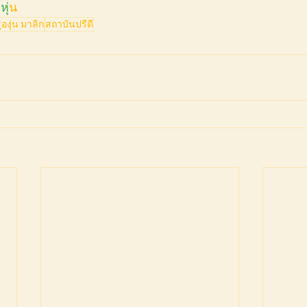
ยห
ุ่น 
ูองุ่น มาลิก
สถาบันปรีดี