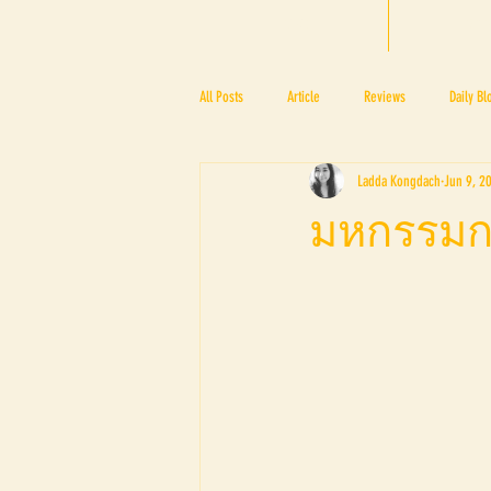
HOME
BTF
All Posts
Article
Reviews
Daily Bl
Ladda Kongdach
Jun 9, 2
PRESS ROOM
BAPA
BTF2017
มหกรรมกา
BTF2018
BTF2019