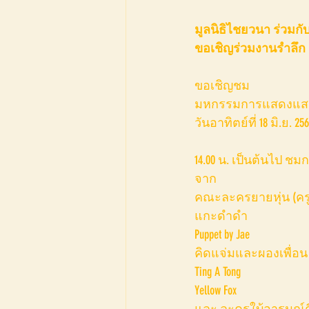
มูลนิธิไชยวนา ร่วมกั
ขอเชิญร่วมงานรำลึก ค
ขอเชิญชม 
มหกรรมการแสดงแสนหร
วันอาทิตย์ที่ 18 มิ.ย. 25
14.00 น. เป็นต้นไป 
จาก
คณะละครยายหุ่น (ครูอ
แกะดำดำ 
Puppet by Jae
คิดแจ่มและผองเพื่อน
Ting A Tong
Yellow Fox