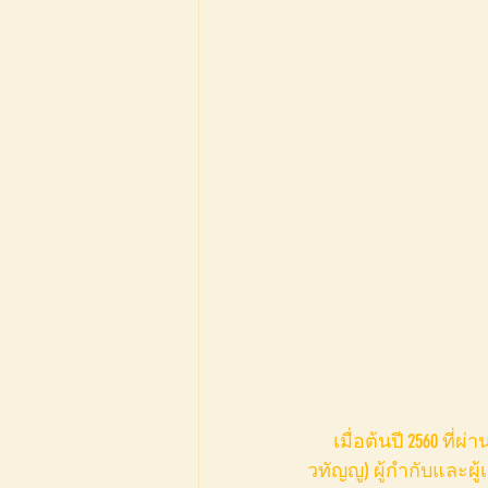
      เมื่อต้นปี 2560 ที่ผ่านมา ผมตื่นเต้นที่ได้ทราบข่าวการร่วมงานกันระหว่างพี่เฟิร์ส (ธนพนธ์ อัคค
วทัญญู) ผู้กำกับและผู