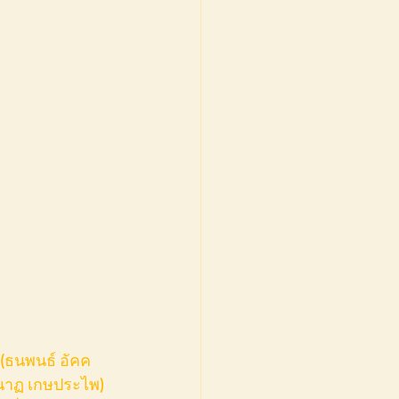
นีนาฏ เกษประไพ) 