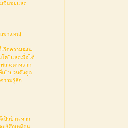
่ผมชื่นชมและ
ื่นมาแทน)
โต” และเมื่อได้
 ภาพลวงตาหลาก
่เย้ายวนดึงดูด
วามรู้สึก
มรู้สึกเหมือน