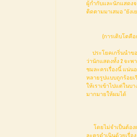
ผู้กำกับและนักแสดงจา
ติดตามมาเสมอ “ยังเยา
(การเติบโตคือ
     ประโยคเกริ่นนำของละครที่ชวนให้ผู้พบเห็นพยักหน้าเห็นด้วย ในขณะเดียวกันก็เกิดความฉงน
ว่านักแสดงทั้ง 2 จะ
ชมละครเรื่องนี้ แน่
หลายรูปแบบถูกร้อยเร
ให้เราเข้าไปแต่ในบา
มากมายให้ผมได้
      โดยไม่จำเป็นต้องผ่านการตีความ ผู้ชมรับรู้ตรงกันว่าฉากใน “ยังเยาว์” ถูกจัดให้เป็นบ้าน หาก
ละครดำเนินด้วยเรื่อ