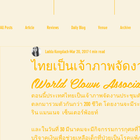
HOME
BTF 2025
A
All Posts
Article
Reviews
Daily Blog
Venue
Archive
Ladda Kongdach
Mar 20, 2017
1 min read
PRESS ROOM
BAPA
BTF2017
NOV 4 5
NOV 11 12
N
ไทยเป็นเจ้าภาพจัด
(World Clown Associa
BTF2018
BTF2019
ตอนนี้ประเทศไทยเป็นเจ้าภาพจัดงานประชุมตัวตลกโ
ตลกมารวมตัวกันกว่า 200 ชีวิต โดยงานจะมีร
ริน แมนเนจ  เซ็นเตอร์พ้อยท์ 
และในวันที่ 30 มีนาคมจะมีกิจกรรมการกุศลที่
บริจาคเงินเพื่อช่วยเหลือเด็กที่ป่วยเป็นโรคแพ้ภ