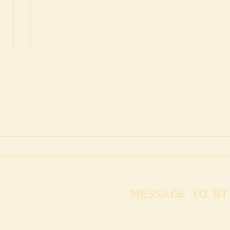
LITTLE RED IN THE RUINS
FIG
(Thailand)
#ME
(Swit
MESSAGE TO BT