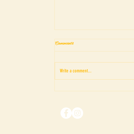
Comments
Write a comment...
WE WOMEN II : TRIGGER
WARNING (INDIA)