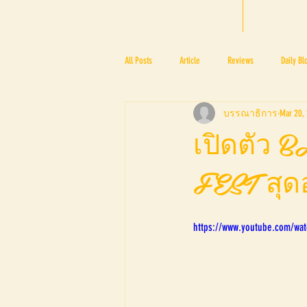
HOME
BTF
All Posts
Article
Reviews
Daily Bl
บรรณาธิการ
Mar 20,
PRESS ROOM
BAPA
BTF2017
เปิดตัว
FEST สุดอ
BTF2018
BTF2019
https://www.youtube.com/wa