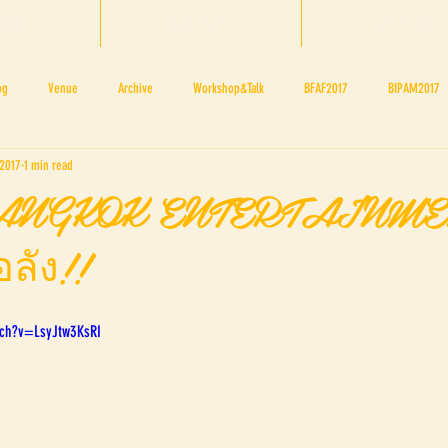
 2025
About BTF
BTF TEAM
og
Venue
Archive
Workshop&Talk
BFAF2017
BIPAM2017
 2017
1 min read
NOV 4 5
NOV 11 12
NOV 18 19
BTF's Blogger
BTF2017Firstpage
 BANGKOK ENTERTAINME
ลัง!!
tch?v=LsyJtw3KsRI